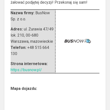
żałować podjętej decyzji! Przekonaj się sam!
Nazwa firmy:
BusNow
Sp. z o.o.
Adres:
ul. Żurawia 47/49
lok. 210
,
00-680
Warszawa
,
mazowieckie
Telefon:
+48 515 664
130
Strona internetowa:
https://busnow.pl/
Mapa dojazdu: