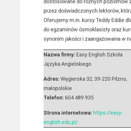
dostosowane do różnych poziomów z
przez doświadczonych lektorów, którz
Oferujemy m.in. kursy Teddy Eddie d
do egzaminów ósmoklasisty oraz kurs
synonim jakości i zaangażowania w na
Nazwa firmy:
Easy English Szkoła
Języka Angielskiego
Adres:
Węgierska 32
,
39-220 Pilzno
,
małopolskie
Telefon:
604 489 935
Strona internetowa:
https://easy-
english.edu.pl/