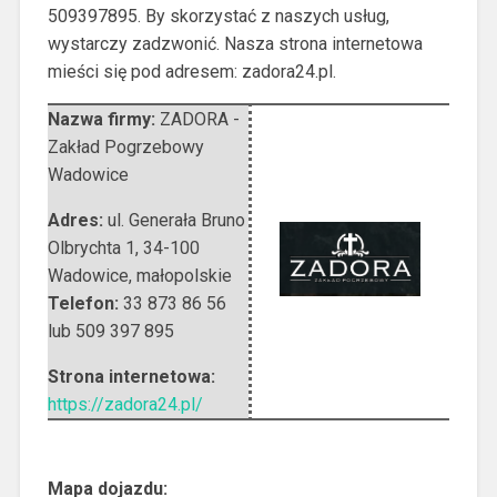
509397895. By skorzystać z naszych usług,
wystarczy zadzwonić. Nasza strona internetowa
mieści się pod adresem: zadora24.pl.
Nazwa firmy:
ZADORA -
Zakład Pogrzebowy
Wadowice
Adres:
ul. Generała Bruno
Olbrychta 1
,
34-100
Wadowice
,
małopolskie
Telefon:
33 873 86 56
lub 509 397 895
Strona internetowa:
https://zadora24.pl/
Mapa dojazdu: