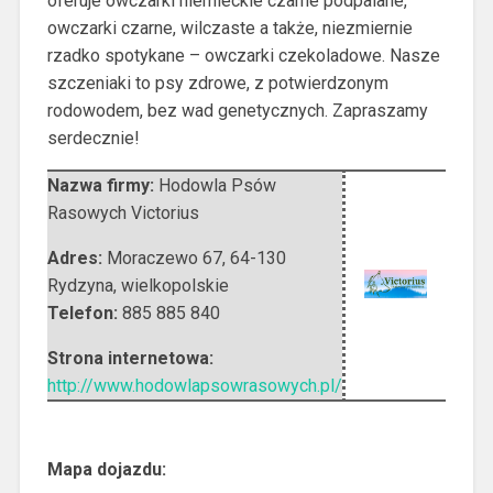
oferuje owczarki niemieckie czarne podpalane,
owczarki czarne, wilczaste a także, niezmiernie
rzadko spotykane – owczarki czekoladowe. Nasze
szczeniaki to psy zdrowe, z potwierdzonym
rodowodem, bez wad genetycznych. Zapraszamy
serdecznie!
Nazwa firmy:
Hodowla Psów
Rasowych Victorius
Adres:
Moraczewo 67
,
64-130
Rydzyna
,
wielkopolskie
Telefon:
885 885 840
Strona internetowa:
http://www.hodowlapsowrasowych.pl/
Mapa dojazdu: