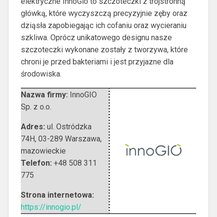
elektryczne InnoGio to szczoteczki z trójstronną
główką, które wyczyszczą precyzyjnie zęby oraz
dziąsła zapobiegając ich cofaniu oraz wycieraniu
szkliwa. Oprócz unikatowego designu nasze
szczoteczki wykonane zostały z tworzywa, które
chroni je przed bakteriami i jest przyjazne dla
środowiska.
Nazwa firmy:
InnoGIO
Sp. z o.o.
Adres:
ul. Ostródzka
74H
,
03-289 Warszawa
,
mazowieckie
Telefon:
+48 508 311
775
Strona internetowa:
https://innogio.pl/