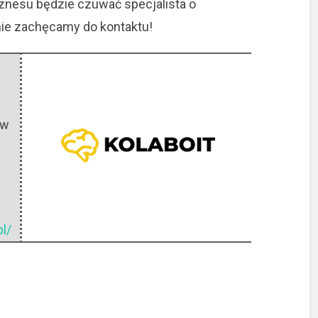
znesu będzie czuwać specjalista o
nie zachęcamy do kontaktu!
ów
pl/