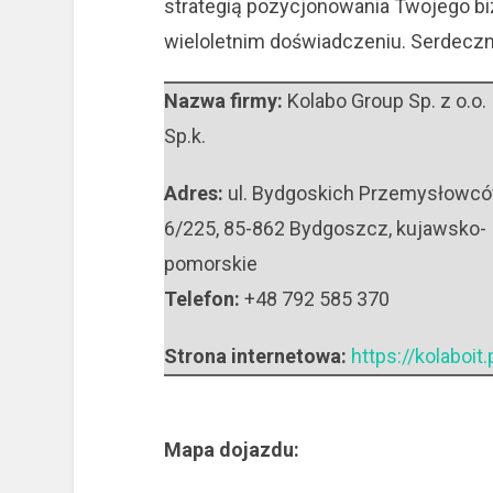
strategią pozycjonowania Twojego bi
wieloletnim doświadczeniu. Serdecz
Nazwa firmy:
Kolabo Group Sp. z o.o.
Sp.k.
Adres:
ul. Bydgoskich Przemysłowc
6/225
,
85-862 Bydgoszcz
,
kujawsko-
pomorskie
Telefon:
+48 792 585 370
Strona internetowa:
https://kolaboit.
Mapa dojazdu: