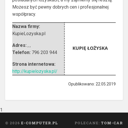
Możesz być pewny dobrych cen i profesjonalnej
współpracy.
Nazwa firmy:
KupieLozyska.pl
Adres:
,
,
Telefon:
796 203 944
Strona internetowa:
http://kupielozyska.pl/
Opublikowano: 22.05.2019
1
© 2026
E-COMPUTER.PL
POLECANE:
TOM-CAR