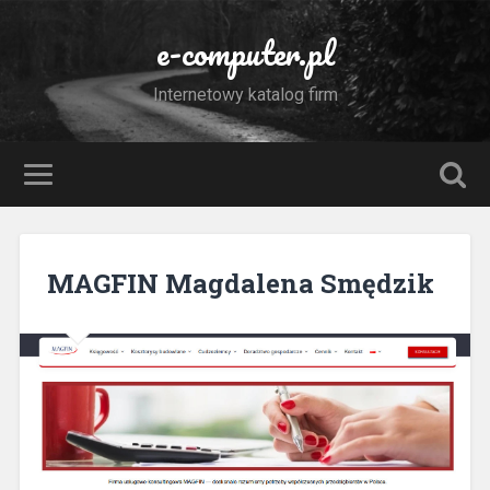
e-computer.pl
Internetowy katalog firm
MAGFIN Magdalena Smędzik