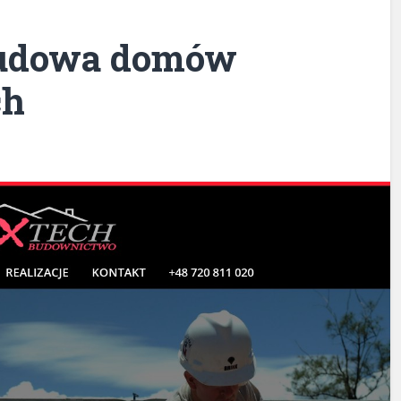
udowa domów
ch