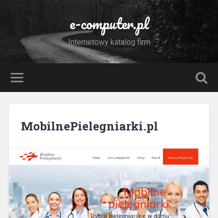
e-computer.pl
Internetowy katalog firm
MobilnePielegniarki.pl