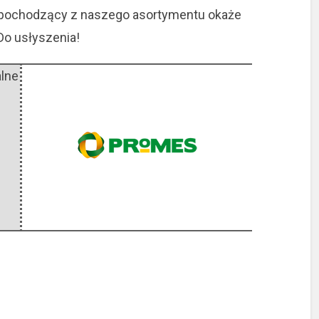
t pochodzący z naszego asortymentu okaże
Do usłyszenia!
alne