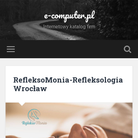
e-computer.pl
Internetowy katalog firm
RefleksoMonia-Refleksologia
Wrocław