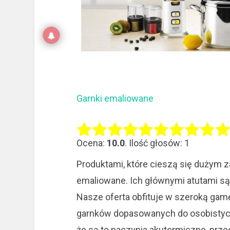
Garnki emaliowane
Ocena:
10.0
. Ilość głosów: 1
Produktami, które cieszą się dużym 
emaliowane. Ich głównymi atutami są
Nasze oferta obfituje w szeroką ga
garnków dopasowanych do osobistych
że są to naczynia akutermiczne, prz