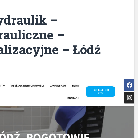
draulik –
auliczne –
lizacyjne – Łódź