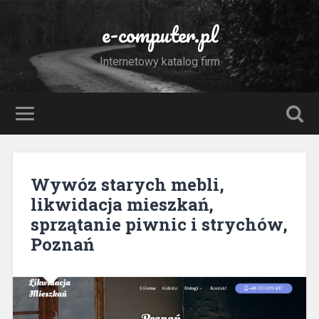
e-computer.pl
Internetowy katalog firm
Wywóz starych mebli,
likwidacja mieszkań,
sprzątanie piwnic i strychów,
Poznań