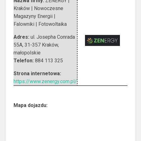
Nazwa firmy:
ZENERGY |
Kraków | Nowoczesne
Magazyny Energii |
Falowniki | Fotowoltaika
Adres:
ul. Josepha Conrada
55A
,
31-357 Kraków
,
małopolskie
Telefon:
884 113 325
Strona internetowa:
https://www.zenergy.com.pl/
Mapa dojazdu: